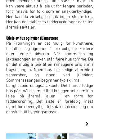
noen ubebodde hus på fine plasser, hvor det
kan være aktuelt å leie ut for lengre perioder,
fortrinnsvis for folk som er snekkerkyndige.
Her kan du virkelig bu slik ingen skulle tru...
Her kan det etableres fadderordninger og/eller
åremålsavtaler.
Utleie av hus og hytter til kunstnere
På Frønningen er det mulig for kunstnere,
forfattere og lignende å leie bolig for kortere
eller lengre tidsrom. Når sommeren og
jaktsesongen er over, står flere hus tomme. Da
er det mulig å leie til en rimeligere pris enn i
høysesongen. Noen hus blir ledige allerede i
september, og noen ved juletider.
Sommersesongen begynner typisk i mai.
Langtidsleie er også aktuelt. Det finnes ledige
hus på småbruk med flott beliggenhet, som kan
leies på åremål eller i en form for
fadderordning. Det siste er foreløpig mest
egnet for nevenyttige folk da det dreier seg om
ganske slitt bygningsmasse.